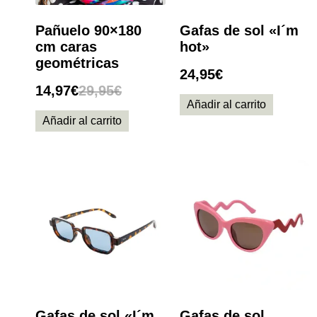
Pañuelo 90×180
Gafas de sol «I´m
cm caras
hot»
geométricas
24,95
€
14,97
€
29,95
€
Añadir al carrito
Añadir al carrito
Gafas de sol «I´m
Gafas de sol