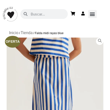
Inicio
Tienda
/
/ Falda midi rayas blue
OFERTA