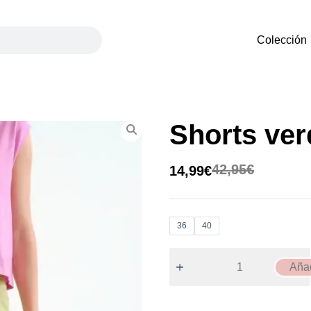
Colección
Shorts ver
42,95
€
14,99
€
36
40
Añad